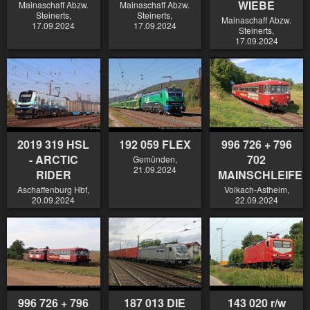
WIEBE
Mainaschaff Abzw.
Mainaschaff Abzw.
Steinerts,
Steinerts,
Mainaschaff Abzw.
17.09.2024
17.09.2024
Steinerts,
17.09.2024
2019 319 HSL
192 059 FLEX
996 726 + 796
- ARCTIC
702
Gemünden,
21.09.2024
RIDER
MAINSCHLEIFE
Aschaffenburg Hbf,
Volkach-Astheim,
20.09.2024
22.09.2024
996 726 + 796
187 013 DIE
143 020 r/w