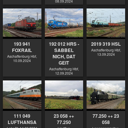
08.09.2024
193 941
192 012 HRS -
2019 319 HSL
FOXRAIL
SABBEL
Aschaffenburg Hbf,
13.09.2024
NICH, DAT
Aschaffenburg Hbf,
10.09.2024
GEIT
Aschaffenburg Hbf,
12.09.2024
111 049
23 058 ++
77.250 ++ 23
LUFTHANSA
77.250
058