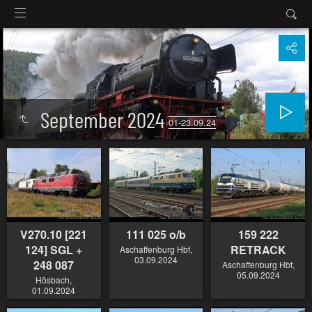
September 2024
01-23.09.24
V270.10 [221
111 025 o/b
159 222
124] SGL +
RETRACK
Aschaffenburg Hbf,
03.09.2024
248 087
Aschaffenburg Hbf,
05.09.2024
Hösbach,
01.09.2024