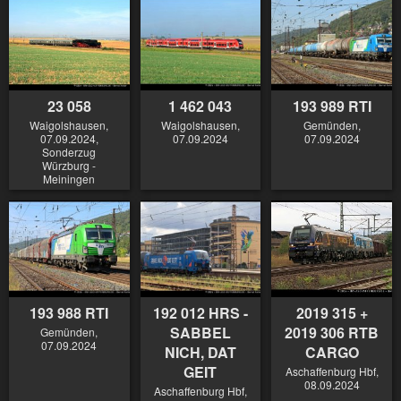
23 058
1 462 043
193 989 RTI
Waigolshausen,
Waigolshausen,
Gemünden,
07.09.2024,
07.09.2024
07.09.2024
Sonderzug
Würzburg -
Meiningen
193 988 RTI
192 012 HRS -
2019 315 +
SABBEL
2019 306 RTB
Gemünden,
07.09.2024
NICH, DAT
CARGO
GEIT
Aschaffenburg Hbf,
08.09.2024
Aschaffenburg Hbf,