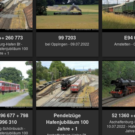
++ 260 773
99 7203
E94 
rg-Hafen Bf -
bei Oppingen - 09.07.2022
Amstetten - 
afenjubiläum 100
re + 1
996 677 + 798
Pendelzüge
52 1360 +
 996 310
Hafenjubiläum 100
Aschaffenburg-
10.07.2022 - Haf
Jahre + 1
g-Schönbusch -
Jahre
afenjubiläum 100
Aschaffenburg-Hafen Bf -