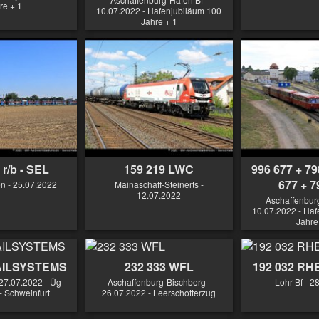
re + 1
10.07.2022 - Hafenjubiläum 100
Jahre + 1
 r/b - SEL
159 219 LWC
996 677 + 79
677 + 7
 - 25.07.2022
Mainaschaff-Steinerts -
12.07.2022
Aschaffenburg
10.07.2022 - Haf
Jahre
RAILSYSTEMS
232 333 WFL
192 032 R
27.07.2022 - Üg
Aschaffenburg-Bischberg -
Lohr Bf - 2
- Schweinfurt
26.07.2022 - Leerschotterzug