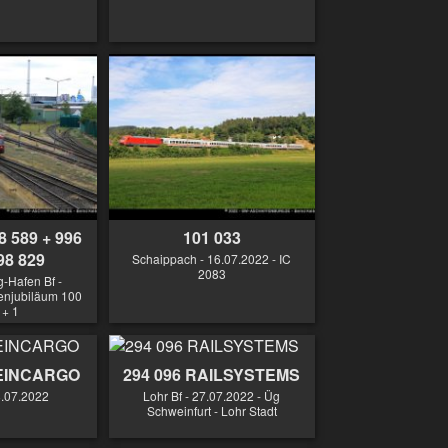
8 589 + 996
101 033
98 829
Schaippach - 16.07.2022 - IC
2083
-Hafen Bf -
enjubiläum 100
 + 1
HEINCARGO
294 096 RAILSYSTEMS
8.07.2022
Lohr Bf - 27.07.2022 - Üg
Schweinfurt - Lohr Stadt