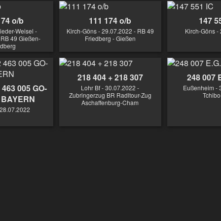
174 o/b
111 174 o/b
147 5
eder-Weisel -
Kirch-Göns - 29.07.2022 - RB 49
Kirch-Göns -
 RB 49 Gießen-
Friedberg - Gießen
edberg
218 404 + 218 307
248 007 
2 463 005 GO-
Lohr Bf - 30.07.2022 -
Eußenheim - 3
Zubringerzug BR Radltour-Zug
Tchibo
 BAYERN
Aschaffenburg-Cham
 28.07.2022