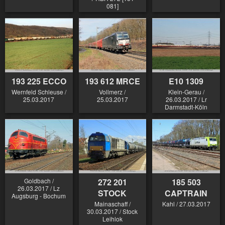
081]
193 225 ECCO
193 612 MRCE
E10 1309
Wernfeld Schleuse /
Vollmerz /
Klein-Gerau /
25.03.2017
25.03.2017
26.03.2017 / Lr
Darmstadt-Köln
Goldbach /
272 201
185 503
26.03.2017 / Lz
STOCK
CAPTRAIN
Augsburg - Bochum
Mainaschaff /
Kahl / 27.03.2017
30.03.2017 / Stock
Leihlok