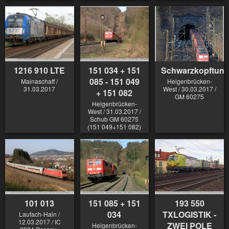
1216 910 LTE
151 034 + 151
Schwarzkopftunn
085 - 151 049
Mainaschaff /
Heigenbrücken-
31.03.2017
West / 30.03.2017 /
+ 151 082
GM 60275
Heigenbrücken-
West / 31.03.2017 /
Schub GM 60275
(151 049+151 082)
101 013
151 085 + 151
193 550
034
TXLOGISTIK -
Laufach-Hain /
12.03.2017 / IC
ZWEI POLE
Heigenbrücken-