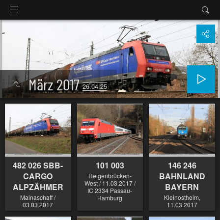
März 2017
26.04.25
482 026 SBB-
101 003
146 246
CARGO
BAHNLAND
Heigenbrücken-
West / 11.03.2017 /
ALPZÄHMER
BAYERN
IC 2334 Passau-
Mainaschaff /
Kleinostheim,
Hamburg
03.03.2017
11.03.2017