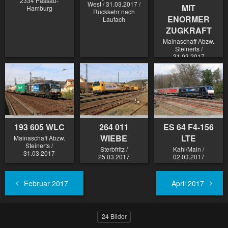
2334 Passau-
West / 31.03.2017 /
MIT
Hamburg
Rückkehr nach
ENORMER
Laufach
ZUGKRAFT
Mainaschaff Abzw.
Steinerts /
31.03.2017
193 605 WLC
264 011
ES 64 F4-156
WIEBE
LTE
Mainaschaff Abzw.
Steinerts /
Sterbfritz /
Kahl/Main /
31.03.2017
25.03.2017
02.03.2017
Februar 2017
April 2017
24 Bilder