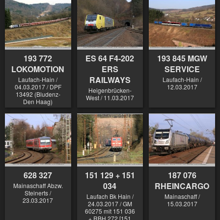
193 772
ES 64 F4-202
193 845 MGW
LOKOMOTION
ERS
SERVICE
RAILWAYS
Laufach-Hain /
Laufach-Hain /
04.03.2017 / DPF
12.03.2017
Heigenbrücken-
13492 (Bludenz-
West / 11.03.2017
Den Haag)
628 327
151 129 + 151
187 076
034
RHEINCARGO
Mainaschaff Abzw.
Steinerts /
Laufach Bk Hain /
Mainaschaff /
23.03.2017
24.03.2017 / GM
15.03.2017
60275 mit 151 036
+ RBH 272 [151