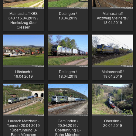
Mainaschaff KBS
Dettingen /
Mainaschaff
640 / 15.04.2019 /
18.04.2019
Abzweig Steinerts /
Henkelzug über
18.04.2019
Giessen
Hösbach /
Dettingen /
Mainaschaff /
19.04.2019
18.04.2019
19.04.2019
Laufach Metzberg-
Gemünden /
Obersinn /
Tunnel / 20.04.2019
20.04.2019 /
20.04.2019
/ Überführung U-
Überführung U-
Bahn München
Bahn München