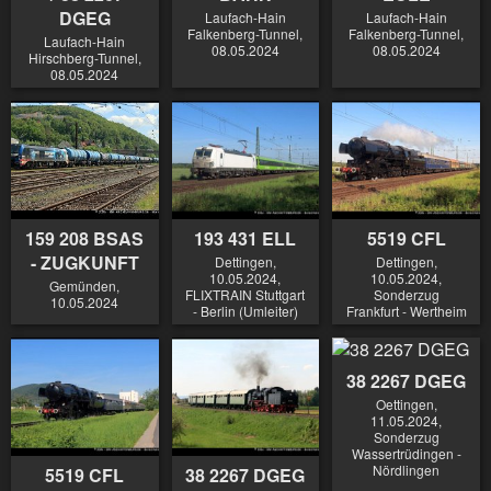
DGEG
Laufach-Hain
Laufach-Hain
Falkenberg-Tunnel,
Falkenberg-Tunnel,
Laufach-Hain
08.05.2024
08.05.2024
Hirschberg-Tunnel,
08.05.2024
159 208 BSAS
193 431 ELL
5519 CFL
- ZUGKUNFT
Dettingen,
Dettingen,
10.05.2024,
10.05.2024,
Gemünden,
FLIXTRAIN Stuttgart
Sonderzug
10.05.2024
- Berlin (Umleiter)
Frankfurt - Wertheim
38 2267 DGEG
Oettingen,
11.05.2024,
Sonderzug
Wassertrüdingen -
Nördlingen
5519 CFL
38 2267 DGEG