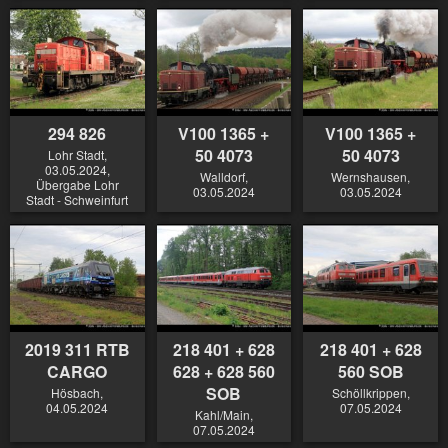
294 826
V100 1365 +
V100 1365 +
50 4073
50 4073
Lohr Stadt,
03.05.2024,
Walldorf,
Wernshausen,
Übergabe Lohr
03.05.2024
03.05.2024
Stadt - Schweinfurt
2019 311 RTB
218 401 + 628
218 401 + 628
CARGO
628 + 628 560
560 SOB
SOB
Hösbach,
Schöllkrippen,
04.05.2024
07.05.2024
Kahl/Main,
07.05.2024