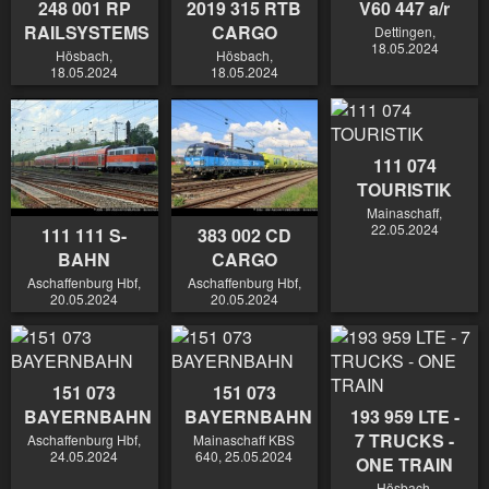
248 001 RP
2019 315 RTB
V60 447 a/r
RAILSYSTEMS
CARGO
Dettingen,
18.05.2024
Hösbach,
Hösbach,
18.05.2024
18.05.2024
111 074
TOURISTIK
Mainaschaff,
22.05.2024
111 111 S-
383 002 CD
BAHN
CARGO
Aschaffenburg Hbf,
Aschaffenburg Hbf,
20.05.2024
20.05.2024
151 073
151 073
BAYERNBAHN
BAYERNBAHN
193 959 LTE -
7 TRUCKS -
Aschaffenburg Hbf,
Mainaschaff KBS
24.05.2024
640, 25.05.2024
ONE TRAIN
Hösbach,