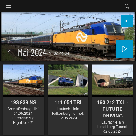
Mai 2024
01-30.05.24
193 939 NS
111 054 TRI
193 212 TXL -
FUTURE
Aschaffenburg Hbf,
Laufach-Hain
01.05.2024,
Falkenberg-Tunnel,
DRIVING
LeerreiseZug
02.05.2024
Laufach-Hain
NightJet 421
Hirschberg-Tunnel,
02.05.2024