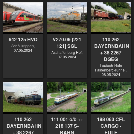
642 125 HVO
V270.09 [221
110 262
121] SGL
BAYERNBAHN
Schöllkrippen,
07.05.2024
+ 38 2267
Aschaffenburg Hbf,
07.05.2024
DGEG
Laufach-Hain
Falkenberg-Tunnel,
08.05.2024
110 262
111 001 o/b ++
188 063 CFL
BAYERNBAHN
218 137 S-
CARGO -
+ 38 2267
BAHN
EULE