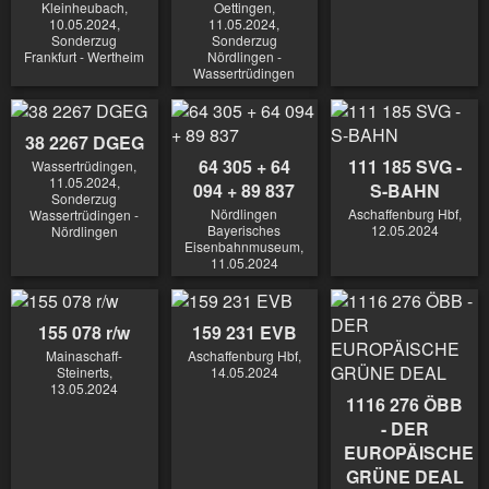
Kleinheubach,
Oettingen,
10.05.2024,
11.05.2024,
Sonderzug
Sonderzug
Frankfurt - Wertheim
Nördlingen -
Wassertrüdingen
38 2267 DGEG
64 305 + 64
111 185 SVG -
Wassertrüdingen,
11.05.2024,
094 + 89 837
S-BAHN
Sonderzug
Nördlingen
Aschaffenburg Hbf,
Wassertrüdingen -
Bayerisches
12.05.2024
Nördlingen
Eisenbahnmuseum,
11.05.2024
155 078 r/w
159 231 EVB
Mainaschaff-
Aschaffenburg Hbf,
Steinerts,
14.05.2024
13.05.2024
1116 276 ÖBB
- DER
EUROPÄISCHE
GRÜNE DEAL