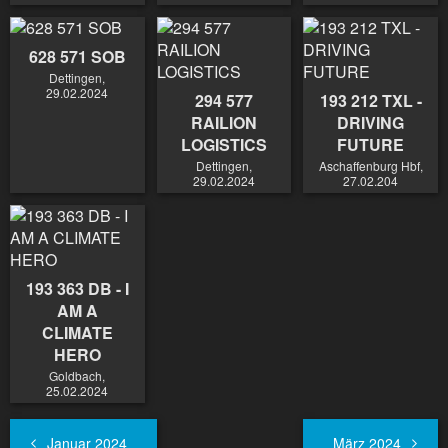
628 571 SOB
Dettingen,
29.02.2024
294 577
193 212 TXL -
RAILION
DRIVING
LOGISTICS
FUTURE
Dettingen,
Aschaffenburg Hbf,
29.02.2024
27.02.204
193 363 DB - I
AM A
CLIMATE
HERO
Goldbach,
25.02.2024
Januar 2024
März 2024