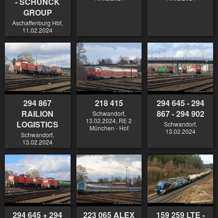
- SCHUNCK
GROUP
Aschaffenburg Hbf,
11.02.2024
294 867
218 415
294 645 - 294
RAILION
867 - 294 902
Schwandorf,
13.02.2024, RE 2
LOGISTICS
Schwandorf,
München - Hof
13.02.2024
Schwandorf,
13.02.2024
294 645 + 294
223 065 ALEX
159 259 LTE -