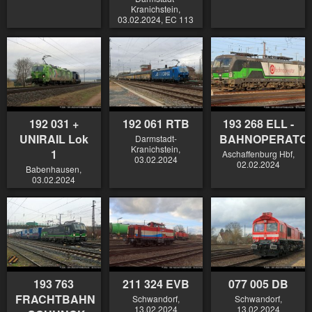
Kranichstein,
03.02.2024, EC 113
192 031 +
192 061 RTB
193 268 ELL -
UNIRAIL Lok
BAHNOPERATO
Darmstadt-
Kranichstein,
1
Aschaffenburg Hbf,
03.02.2024
02.02.2024
Babenhausen,
03.02.2024
193 763
211 324 EVB
077 005 DB
FRACHTBAHN
Schwandorf,
Schwandorf,
13.02.2024
13.02.2024