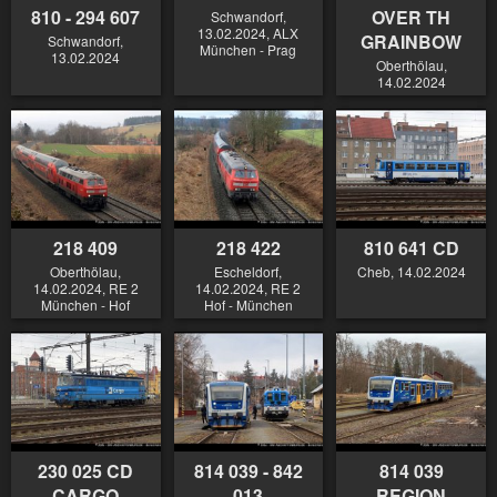
810 - 294 607
OVER TH
Schwandorf,
13.02.2024, ALX
GRAINBOW
Schwandorf,
München - Prag
13.02.2024
Oberthölau,
14.02.2024
218 409
218 422
810 641 CD
Oberthölau,
Escheldorf,
Cheb, 14.02.2024
14.02.2024, RE 2
14.02.2024, RE 2
München - Hof
Hof - München
230 025 CD
814 039 - 842
814 039
CARGO
013
REGION