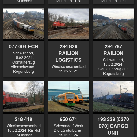
- München
München - Hof
München - Hof
077 004 ECR
294 826
294 787
RAILION
RAILION
Schwandorf,
15.02.2024,
LOGISTICS
Schwandorf,
Containerzug
15.02.2024,
Windischeschenbach,
Altenschwand -
ContainerZug aus
15.02.2024
Regensburg
Regensburg
218 419
650 671
193 239 [5370
070] CARGO
Windischeschenbach,
Schwandorf Werk
15.02.2024, RE Hof
Die Länderbahn -
UNIT
- München
15.02.2024