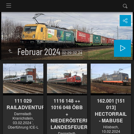
Februar 2024
02-29.02.24
111 029
1116 148 ++
162.001 [151
RAILADVENTURE
1016 048 ÖBB
013]
+
HECTORRAIL
Darmstadt-
Kranichstein,
NIEDERÖSTERREICHISCHER
- MABUSE
03.02.2024´,
LANDESFEUERWEHRVERBAND
Hösbach,
Überführung ICE-L
10.02.2024
Darmstadt-