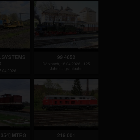
ILSYSTEMS
99 4652
P
Dörzbach, 18.04.2026 - 125
Jahre Jagsttalbahn
7.04.2026
2 354] MTEG
219 001