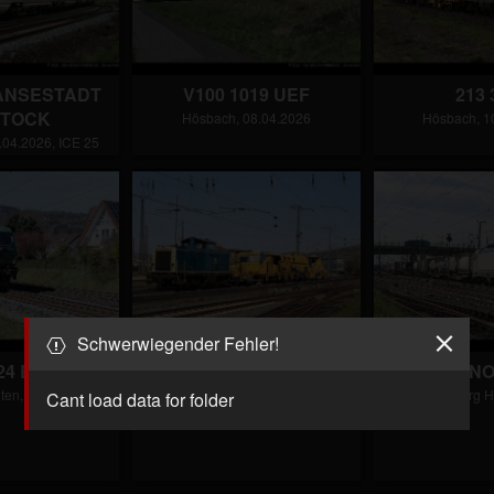
HANSESTADT
V100 1019 UEF
213 
TOCK
Hösbach, 08.04.2026
Hösbach, 1
.04.2026, ICE 25
Schwerwiegender Fehler!
024 BUG
212 376 VOLL
188 102 N
ten, 11.04.2026
Aschaffenburg Hbf, 11.04.2026
Aschaffenburg H
Cant load data for folder